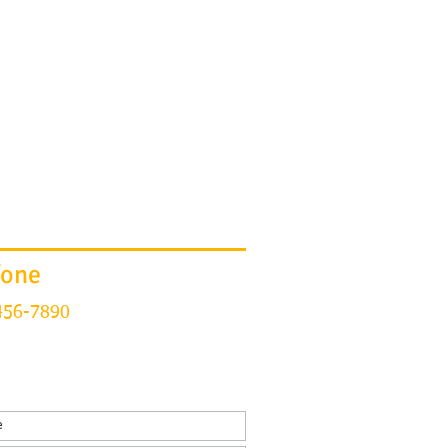
ADVOGADOS
ÁREAS DE EXERCÍCIO
fone
456-7890